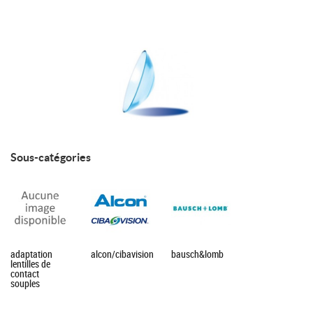
Sous-catégories
adaptation
alcon/cibavision
bausch&lomb
lentilles de
contact
souples
Nous
réalisons l'adapta
tion