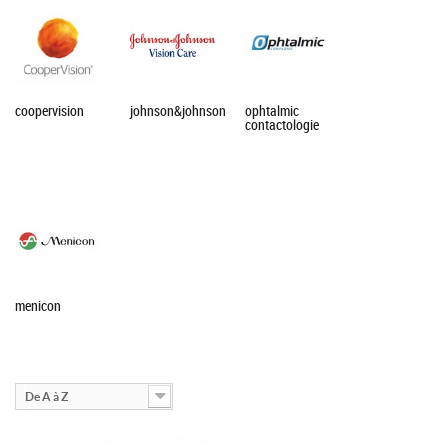
de lentilles de
contact en
magasin.
Cet examen est
composé de...
coopervision
johnson&johnson
ophtalmic
contactologie
menicon
De A à Z