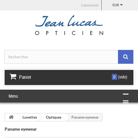
Connexion
EUR
Panier
0
(vide)
Menu
Lunettes
Optiques
Paname eyewear
Paname eyewear