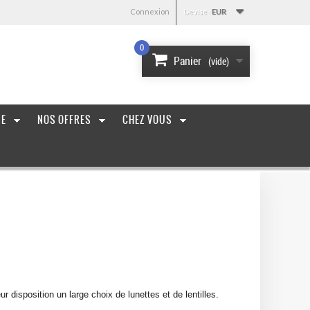
Connexion
Devise :
EUR
0
Panier
(vide)
SE
NOS OFFRES
CHEZ VOUS
 disposition un large choix de lunettes et de lentilles.