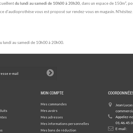
ueillent
, dans un espace de 150m², pour
du lundi au samedi de 10h00 à 20h30
vice d'audioprothèse vous est proposé sur rendez-vous en magasin. N'hésitez
du lundi au samedi de 10h00 à 20h00.
MON COMPTE
COORDONNÉES
Mes commandes
Jean Lucas
duits
Mes avoirs
commercial
Appelez-no
entes
Mes adresses
01.46.45.0
Mes informations personnelles
E-mail :
us
Mes bons de réduction