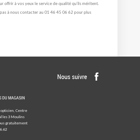
 offrir à vos yeux le service de qualité qu'ils méritent.
 pas à nous contacter au 01 46 45 06 62 pour plus
Nous suivre
 DU MAGASIN
 opticien, Centre
 les 3 Moulins
us gratuitement
6.62