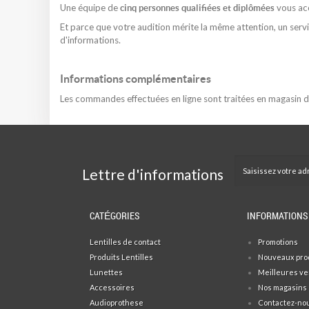
Une équipe de
vous acc
cinq personnes qualifiées et diplômées
Et parce que votre audition mérite la même attention, un ser
d'informations.
Informations complémentaires
Les commandes effectuées en ligne sont traitées en magasin 
Lettre d'informations
CATÉGORIES
INFORMATIONS
Lentilles de contact
Promotions
Produits Lentilles
Nouveaux pro
Lunettes
Meilleures v
Accessoires
Nos magasins
Audioprothese
Contactez-no